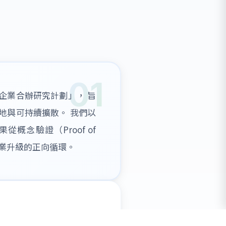
01
企業合辦研究計劃」， 旨
地與可持續擴散。 我們以
念驗證（Proof of
產業升級的正向循環。