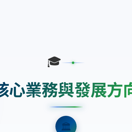
🎓
核心業務與發展方
🏛️