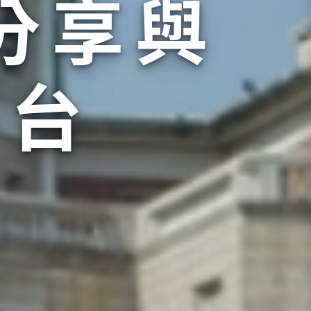
分享與
平台